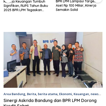
BPR LPM Lampaui Target
Kinerja Keuangan Tumbuh
Aset Rp 100 Miliar, Kinerja
Signifikan, RUPS Tahun Buku
Semakin Solid
2025 BPR LPM Tegaskan
Komitmen Peningkatan
Kinerja
Area Bandung
,
Berita
,
berita utama
,
Ekonomi
,
Keuangan
,
news
2nd Maret 2026
Sinergi Askrida Bandung dan BPR LPM Dorong
Kredit Sehat