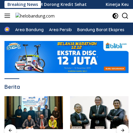
Langsung
dan BPR LPM Dorong Kredit Sehat
Breaking News
Kinerja Keuangan Tum
ke
konten
Beranda
Area Bandung
Area Persib
Bandung Barat Ekspres
B
Berita