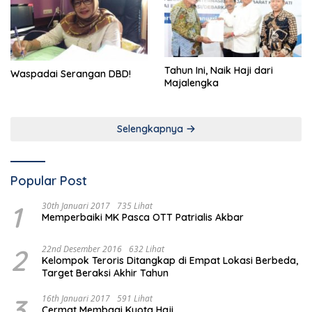
Tahun Ini, Naik Haji dari
Waspadai Serangan DBD!
Majalengka
Selengkapnya
Popular Post
1
30th Januari 2017
735 Lihat
Memperbaiki MK Pasca OTT Patrialis Akbar
2
22nd Desember 2016
632 Lihat
Kelompok Teroris Ditangkap di Empat Lokasi Berbeda,
Target Beraksi Akhir Tahun
3
16th Januari 2017
591 Lihat
Cermat Membagi Kuota Haji