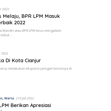
er 2022
s Melaju, BPR LPM Masuk
erbaik 2022
ma Mandiri atau BPR LPM terus mengalami
ersebut…
r 2022
 Di Kota Cianjur
terus melakukan ekspansi jaringan bisnisnya di
ws
,
Warta
21st Juli 2022
PM Berikan Apresiasi