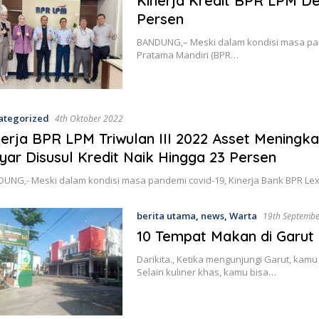
Kinerja Kredit BPR LPM D
Persen
BANDUNG,– Meski dalam kondisi masa pand
Pratama Mandiri (BPR…
ategorized
4th Oktober 2022
nerja BPR LPM Triwulan III 2022 Asset Meningka
lyar Disusul Kredit Naik Hingga 23 Persen
UNG,- Meski dalam kondisi masa pandemi covid-19, Kinerja Bank BPR Lex
berita utama
,
news
,
Warta
19th Septemb
10 Tempat Makan di Garut 
Darikita., Ketika mengunjungi Garut, kamu
Selain kuliner khas, kamu bisa…