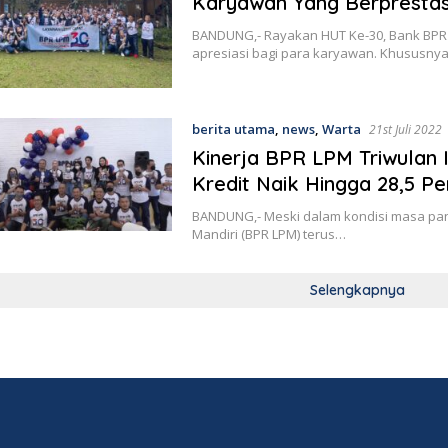
Karyawan Yang Berprestas
BANDUNG,- Rayakan HUT Ke-30, Bank BPR 
apresiasi bagi para karyawan. Khususny
berita utama
,
news
,
Warta
21st Juli 2022
Kinerja BPR LPM Triwulan I
Kredit Naik Hingga 28,5 P
BANDUNG,- Meski dalam kondisi masa pand
Mandiri (BPR LPM) terus…
Selengkapnya