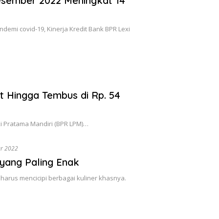
esember 2022 Meningkat 14
emi covid-19, Kinerja Kredit Bank BPR Lexi
t Hingga Tembus di Rp. 54
i Pratama Mandiri (BPR LPM)…
er 2022
yang Paling Enak
 harus mencicipi berbagai kuliner khasnya.