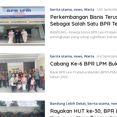
berita utama
,
news
,
Warta
12th Septemb
Perkembangan Bisnis Teru
Sebagai Salah Satu BPR T
BANDUNG,- Kinerja bisnis BPR Lexi Prata
peningkatan yang cukup signifikan. Hal t
berita utama
,
news
,
Warta
2nd Septembe
Cabang Ke-6 BPR LPM Buka
Bank BPR Lexi Pratama Mandiri (BPR LPM) 
tahun 2022…
Bandung Lebih Dekat
,
berita utama
,
ne
Rayakan HUT ke-30, BPR L