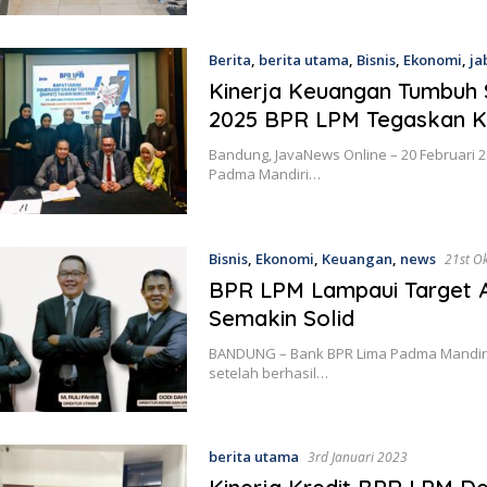
Berita
,
berita utama
,
Bisnis
,
Ekonomi
,
ja
Kinerja Keuangan Tumbuh 
2025 BPR LPM Tegaskan K
Bandung, JavaNews Online – 20 Februari
Padma Mandiri…
Bisnis
,
Ekonomi
,
Keuangan
,
news
21st O
BPR LPM Lampaui Target As
Semakin Solid
BANDUNG – Bank BPR Lima Padma Mandiri 
setelah berhasil…
berita utama
3rd Januari 2023