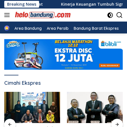
Langsung
Kredit Sehat
Breaking News
Kinerja Keuangan Tumbuh Signifikan, RU
ke
konten
Beranda
Area Bandung
Area Persib
Bandung Barat Ekspres
B
Cimahi Ekspres