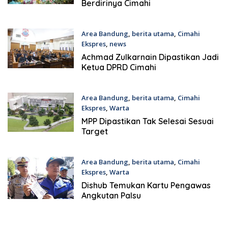
Berdirinya Cimahi
Area Bandung
,
berita utama
,
Cimahi
Ekspres
,
news
11th September 2019
Achmad Zulkarnain Dipastikan Jadi
Ketua DPRD Cimahi
Area Bandung
,
berita utama
,
Cimahi
Ekspres
,
Warta
27th Juni 2019
MPP Dipastikan Tak Selesai Sesuai
Target
Area Bandung
,
berita utama
,
Cimahi
Ekspres
,
Warta
26th Juni 2019
Dishub Temukan Kartu Pengawas
Angkutan Palsu