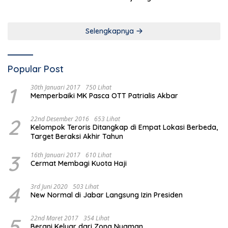
Selengkapnya
Popular Post
1
30th Januari 2017
750 Lihat
Memperbaiki MK Pasca OTT Patrialis Akbar
2
22nd Desember 2016
653 Lihat
Kelompok Teroris Ditangkap di Empat Lokasi Berbeda,
Target Beraksi Akhir Tahun
3
16th Januari 2017
610 Lihat
Cermat Membagi Kuota Haji
4
3rd Juni 2020
503 Lihat
New Normal di Jabar Langsung Izin Presiden
5
22nd Maret 2017
354 Lihat
Berani Keluar dari Zona Nyaman