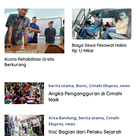
Biaya Sewa Pesawat Habis
Rp 1,1 Miliar
Kuota Rehabilitasi Gratis
Berkurang
berita utama
,
Bisnis
,
Cimahi Ekspres
,
news
23rd Oktober 2019
Angka Pengangguran di Cimahi
Naik
Area Bandung
,
berita utama
,
Cimahi
Ekspres
,
news
16th September 2019
Itoc Bagian dari Pelaku Sejarah